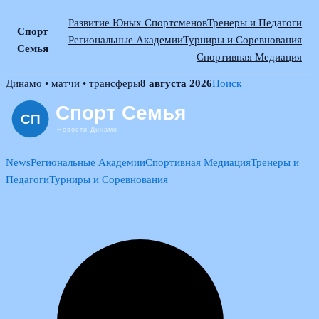
Развитие Юных Спортсменов
Тренеры и Педагоги
Спорт
Региональные Академии
Турниры и Соревнования
Семья
Спортивная Медиация
Skip
Динамо • матчи • трансферы
8 августа 2026
Поиск
to
content
News
Региональные Академии
Спортивная Медиация
Тренеры и
Педагоги
Турниры и Соревнования