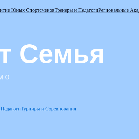
витие Юных Спортсменов
Тренеры и Педагоги
Региональные Ак
 Педагоги
Турниры и Соревнования