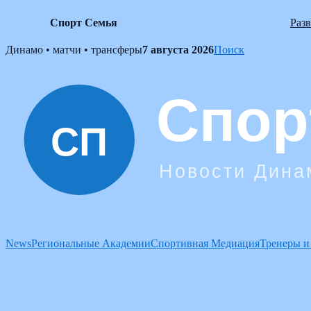
Спорт Семья
Раз
Skip
Динамо • матчи • трансферы
7 августа 2026
Поиск
to
content
News
Региональные Академии
Спортивная Медиация
Тренеры и