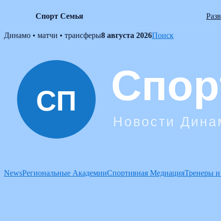
Спорт Семья
Раз
Skip
Динамо • матчи • трансферы
8 августа 2026
Поиск
to
content
News
Региональные Академии
Спортивная Медиация
Тренеры и