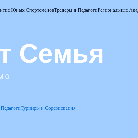
витие Юных Спортсменов
Тренеры и Педагоги
Региональные Ак
 Педагоги
Турниры и Соревнования