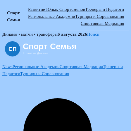
Развитие Юных Спортсменов
Тренеры и Педагоги
Спорт
Региональные Академии
Турниры и Соревнования
Семья
Спортивная Медиация
Skip
Динамо • матчи • трансферы
6 августа 2026
Поиск
to
content
News
Региональные Академии
Спортивная Медиация
Тренеры и
Педагоги
Турниры и Соревнования