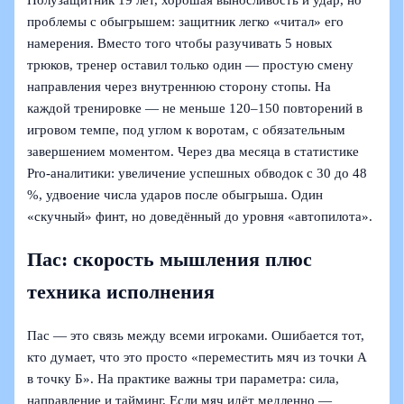
Полузащитник 19 лет, хорошая выносливость и удар, но
проблемы с обыгрышем: защитник легко «читал» его
намерения. Вместо того чтобы разучивать 5 новых
трюков, тренер оставил только один — простую смену
направления через внутреннюю сторону стопы. На
каждой тренировке — не меньше 120–150 повторений в
игровом темпе, под углом к воротам, с обязательным
завершением моментом. Через два месяца в статистике
Pro-аналитики: увеличение успешных обводок с 30 до 48
%, удвоение числа ударов после обыгрыша. Один
«скучный» финт, но доведённый до уровня «автопилота».
Пас: скорость мышления плюс
техника исполнения
Пас — это связь между всеми игроками. Ошибается тот,
кто думает, что это просто «переместить мяч из точки А
в точку Б». На практике важны три параметра: сила,
направление и тайминг. Если мяч идёт медленно —