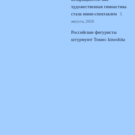
художественная гимнастика
стала мини-спектаклем
5
августа, 2026
Российские фигуристы
штурмуют Токио: kinoshita
group cup и возвращение на
арену
4 августа, 2026
© 2026 Спорт Семья
Новости Динамо
News
Развитие Юных Спортсменов
Региональные Академии
Спортивная Медиация