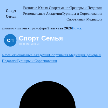
Развитие Юных Спортсменов
Тренеры и Педагоги
Спорт
Региональные Академии
Турниры и Соревнования
Семья
Спортивная Медиация
Skip
Динамо • матчи • трансферы
9 августа 2026
Поиск
to
content
News
Региональные Академии
Спортивная Медиация
Тренеры и
Педагоги
Турниры и Соревнования