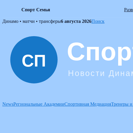
Спорт Семья
Раз
Skip
Динамо • матчи • трансферы
6 августа 2026
Поиск
to
content
News
Региональные Академии
Спортивная Медиация
Тренеры и