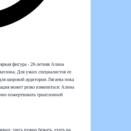
яркая фигура - 20‑летняя Алина
иатлона. Для узких специалистов ее
 для широкой аудитории Лягаева пока
уация может резко измениться: Алина
ично пожертвовать триатлонной
вых: здесь нужно бежать, ехать на