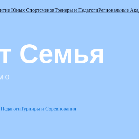
витие Юных Спортсменов
Тренеры и Педагоги
Региональные Ак
 Педагоги
Турниры и Соревнования