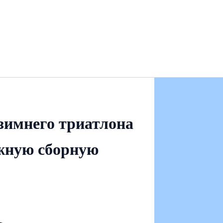
 зимнего триатлона
жную сборную