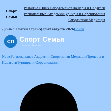
Развитие Юных Спортсменов
Тренеры и Педагоги
Спорт
Региональные Академии
Турниры и Соревнования
Семья
Спортивная Медиация
Skip
Динамо • матчи • трансферы
9 августа 2026
Поиск
to
content
News
Региональные Академии
Спортивная Медиация
Тренеры и
Педагоги
Турниры и Соревнования