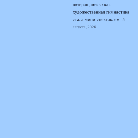
возвращаются: как
художественная гимнастика
стала мини-спектаклем
5
августа, 2026
Российские фигуристы
штурмуют Токио: kinoshita
group cup и возвращение на
арену
4 августа, 2026
© 2026 Спорт Семья
Новости Динамо
News
Развитие Юных Спортсменов
Региональные Академии