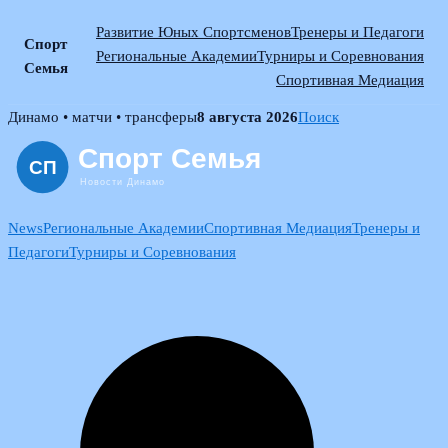
Развитие Юных Спортсменов
Тренеры и Педагоги
Спорт
Региональные Академии
Турниры и Соревнования
Семья
Спортивная Медиация
Skip
Динамо • матчи • трансферы
8 августа 2026
Поиск
to
content
News
Региональные Академии
Спортивная Медиация
Тренеры и
Педагоги
Турниры и Соревнования