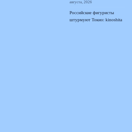
августа, 2026
Российские фигуристы
штурмуют Токио: kinoshita
group cup и возвращение на
арену
4 августа, 2026
Кристина Лютова: русская
сенсация Wta в США и за
чей флаг она сыграет
3
августа, 2026
© 2026 Спорт Семья
Новости Динамо