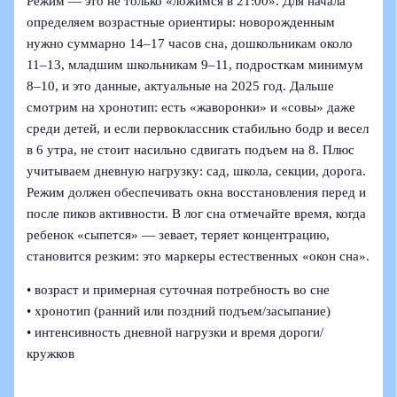
Режим — это не только «ложимся в 21:00». Для начала
определяем возрастные ориентиры: новорожденным
нужно суммарно 14–17 часов сна, дошкольникам около
11–13, младшим школьникам 9–11, подросткам минимум
8–10, и это данные, актуальные на 2025 год. Дальше
смотрим на хронотип: есть «жаворонки» и «совы» даже
среди детей, и если первоклассник стабильно бодр и весел
в 6 утра, не стоит насильно сдвигать подъем на 8. Плюс
учитываем дневную нагрузку: сад, школа, секции, дорога.
Режим должен обеспечивать окна восстановления перед и
после пиков активности. В лог сна отмечайте время, когда
ребенок «сыпется» — зевает, теряет концентрацию,
становится резким: это маркеры естественных «окон сна».
• возраст и примерная суточная потребность во сне
• хронотип (ранний или поздний подъем/засыпание)
• интенсивность дневной нагрузки и время дороги/
кружков